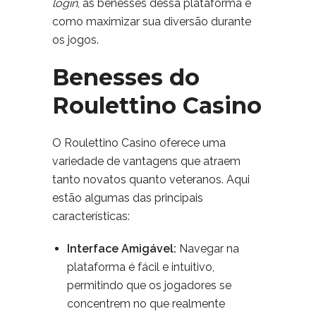
login
, as benesses dessa plataforma e
como maximizar sua diversão durante
os jogos.
Benesses do
Roulettino Casino
O Roulettino Casino oferece uma
variedade de vantagens que atraem
tanto novatos quanto veteranos. Aqui
estão algumas das principais
características:
Interface Amigável:
Navegar na
plataforma é fácil e intuitivo,
permitindo que os jogadores se
concentrem no que realmente