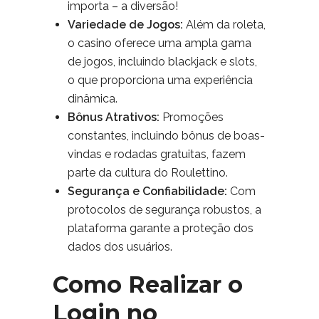
importa – a diversão!
Variedade de Jogos:
Além da roleta,
o casino oferece uma ampla gama
de jogos, incluindo blackjack e slots,
o que proporciona uma experiência
dinâmica.
Bônus Atrativos:
Promoções
constantes, incluindo bônus de boas-
vindas e rodadas gratuitas, fazem
parte da cultura do Roulettino.
Segurança e Confiabilidade:
Com
protocolos de segurança robustos, a
plataforma garante a proteção dos
dados dos usuários.
Como Realizar o
Login no