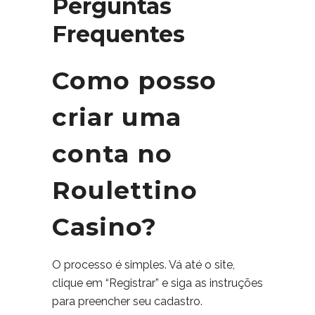
Perguntas
Frequentes
Como posso
criar uma
conta no
Roulettino
Casino?
O processo é simples. Vá até o site,
clique em “Registrar” e siga as instruções
para preencher seu cadastro.