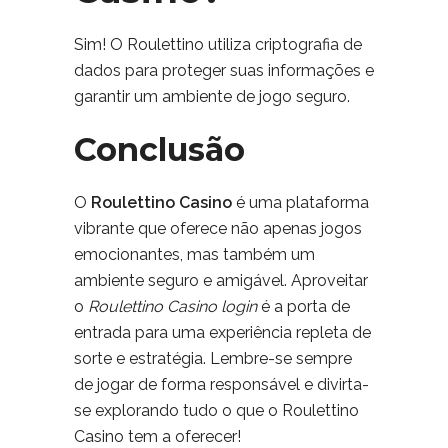
Sim! O Roulettino utiliza criptografia de
dados para proteger suas informações e
garantir um ambiente de jogo seguro.
Conclusão
O
Roulettino Casino
é uma plataforma
vibrante que oferece não apenas jogos
emocionantes, mas também um
ambiente seguro e amigável. Aproveitar
o
Roulettino Casino login
é a porta de
entrada para uma experiência repleta de
sorte e estratégia. Lembre-se sempre
de jogar de forma responsável e divirta-
se explorando tudo o que o Roulettino
Casino tem a oferecer!