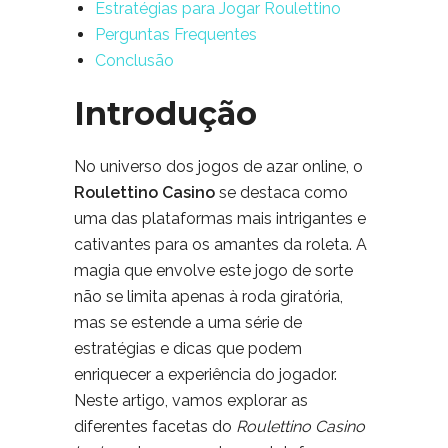
Estratégias para Jogar Roulettino
Perguntas Frequentes
Conclusão
Introdução
No universo dos jogos de azar online, o
Roulettino Casino
se destaca como
uma das plataformas mais intrigantes e
cativantes para os amantes da roleta. A
magia que envolve este jogo de sorte
não se limita apenas à roda giratória,
mas se estende a uma série de
estratégias e dicas que podem
enriquecer a experiência do jogador.
Neste artigo, vamos explorar as
diferentes facetas do
Roulettino Casino