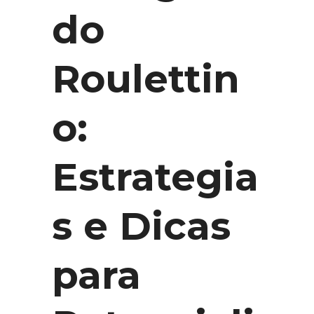
do
Roulettin
o:
Estrategia
s e Dicas
para