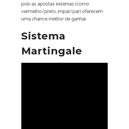
pois as apostas externas (como
vermelho/preto, ímpar/par) oferecem
uma chance melhor de ganhar.
Sistema
Martingale