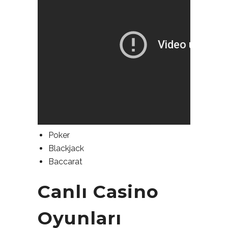
Poker
Blackjack
Baccarat
Canlı Casino
Oyunları