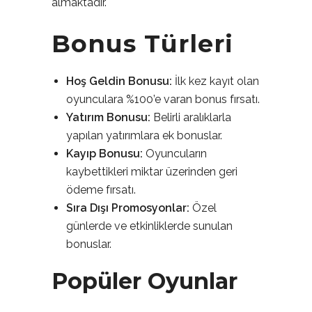
almaktadır.
Bonus Türleri
Hoş Geldin Bonusu:
İlk kez kayıt olan
oyunculara %100’e varan bonus fırsatı.
Yatırım Bonusu:
Belirli aralıklarla
yapılan yatırımlara ek bonuslar.
Kayıp Bonusu:
Oyuncuların
kaybettikleri miktar üzerinden geri
ödeme fırsatı.
Sıra Dışı Promosyonlar:
Özel
günlerde ve etkinliklerde sunulan
bonuslar.
Popüler Oyunlar