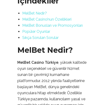
İçindekiler
MelBet Nedir?
MelBet Casino’nun Özellikleri
MelBet Bonusları ve Promosyonları
Popüler Oyunlar
Sıkça Sorulan Sorular
MelBet Nedir?
MelBet Casino Türkiye
, yüksek kalitede
oyun seçenekleri ve güvenilir hizmet
sunan bir çevrimiçi kumarhane
platformudur. 2012 yılında faaliyetlerine
başlayan MelBet, dünya genelindeki
oyunculara hitap etmektedir. Özellikle
Türkiye pazarında, kullanıcıların yasal ve