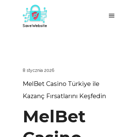
8 stycznia 2026
MelBet Casino Türkiye ile
Kazanç Fırsatlarını Keşfedin
MelBet