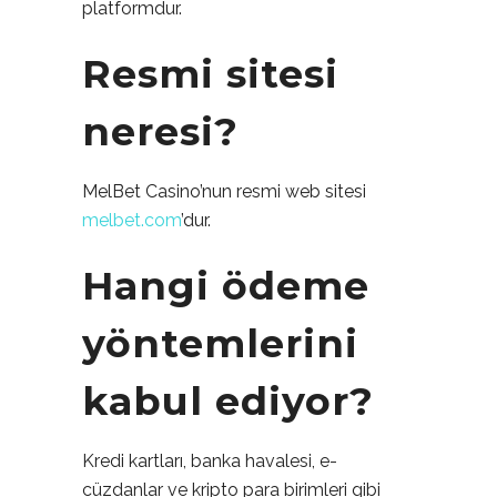
platformdur.
Resmi sitesi
neresi?
MelBet Casino’nun resmi web sitesi
melbet.com
’dur.
Hangi ödeme
yöntemlerini
kabul ediyor?
Kredi kartları, banka havalesi, e-
cüzdanlar ve kripto para birimleri gibi